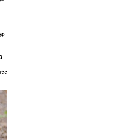
tập
g
nước