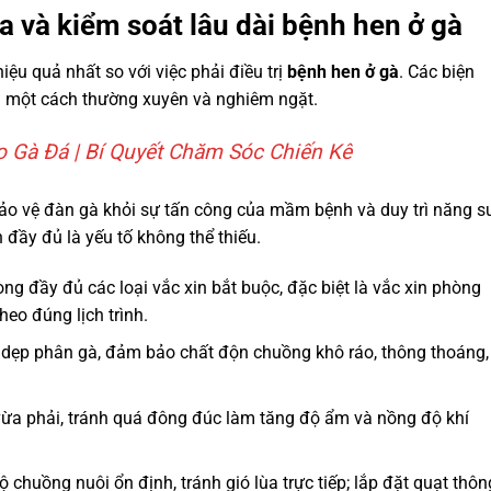
 và kiểm soát lâu dài bệnh hen ở gà
iệu quả nhất so với việc phải điều trị
bệnh hen ở gà
. Các biện
n một cách thường xuyên và nghiêm ngặt.
 Gà Đá | Bí Quyết Chăm Sóc Chiến Kê
ảo vệ đàn gà khỏi sự tấn công của mầm bệnh và duy trì năng s
 đầy đủ là yếu tố không thể thiếu.
ng đầy đủ các loại vắc xin bắt buộc, đặc biệt là vắc xin phòng
eo đúng lịch trình.
 dẹp phân gà, đảm bảo chất độn chuồng khô ráo, thông thoáng,
vừa phải, tránh quá đông đúc làm tăng độ ẩm và nồng độ khí
chuồng nuôi ổn định, tránh gió lùa trực tiếp; lắp đặt quạt thôn