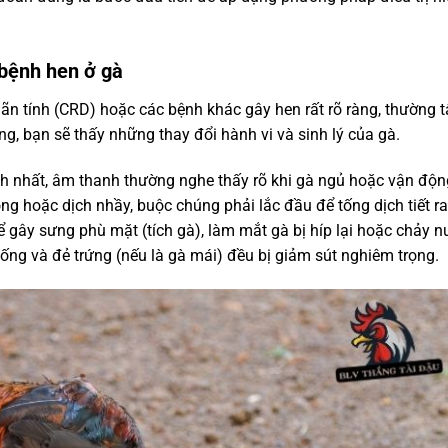
 bệnh hen ở gà
n tính (CRD) hoặc các bệnh khác gây hen rất rõ ràng, thường 
ỡng, bạn sẽ thấy những thay đổi hành vi và sinh lý của gà.
ình nhất, âm thanh thường nghe thấy rõ khi gà ngủ hoặc vận độn
g hoặc dịch nhầy, buộc chúng phải lắc đầu để tống dịch tiết ra
 gây sưng phù mặt (tích gà), làm mắt gà bị híp lại hoặc chảy 
ng và đẻ trứng (nếu là gà mái) đều bị giảm sút nghiêm trọng.