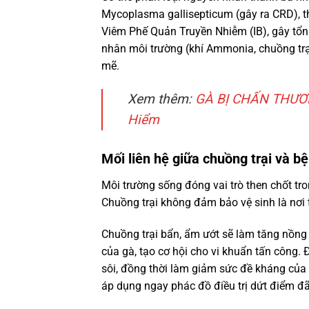
Mycoplasma gallisepticum (gây ra CRD), th
Viêm Phế Quản Truyền Nhiễm (IB), gây tổ
nhân môi trường (khí Ammonia, chuồng trại
mẽ.
Xem thêm:
GÀ BỊ CHẤN THƯƠN
Hiểm
Mối liên hệ giữa chuồng trại và b
Môi trường sống đóng vai trò then chốt tr
Chuồng trại không đảm bảo vệ sinh là nơi
Chuồng trại bẩn, ẩm ướt sẽ làm tăng nồng
của gà, tạo cơ hội cho vi khuẩn tấn công.
sôi, đồng thời làm giảm sức đề kháng của
áp dụng ngay phác đồ điều trị dứt điểm đ