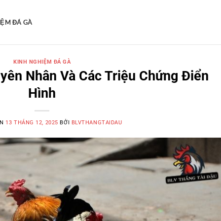
IỆM ĐÁ GÀ
KINH NGHIỆM ĐÁ GÀ
yên Nhân Và Các Triệu Chứng Điển
Hình
ÊN
13 THÁNG 12, 2025
BỞI
BLVTHANGTAIDAU