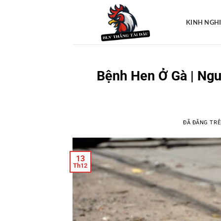
Chuyển
đến
KINH NGH
nội
dung
Bệnh Hen Ở Gà | Ngu
ĐÃ ĐĂNG TR
13
Th12