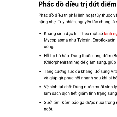
Phác đồ điều trị dứt điểm
Phác đồ điều trị phải linh hoạt tùy thuộc
nặng nhẹ. Tuy nhiên, nguyên tắc chung là s
Kháng sinh đặc trị: Theo một số
kinh n
Mycoplasma như Tylosin, Enrofloxacin 
uống.
Hỗ trợ hô hấp: Dùng thuốc long đờm (Br
(Chlorpheniramine) để giảm sưng, giúp 
Tăng cường sức đề kháng: Bổ sung Vitam
và giúp gà phục hồi nhanh sau khi bị b
Vệ sinh tại chỗ: Dùng nước muối sinh l
làm sạch dịch tiết, giảm tình trạng sưn
Sưởi ấm: Đảm bảo gà được nuôi trong mô
ngột.