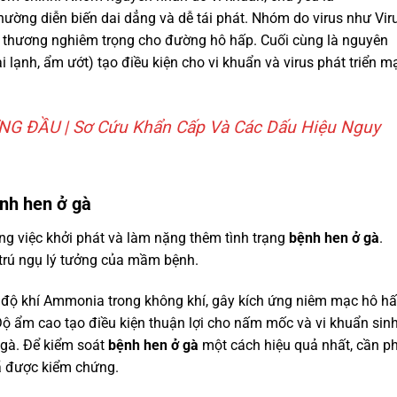
ường diễn biến dai dẳng và dễ tái phát. Nhóm do virus như Vir
n thương nghiêm trọng cho đường hô hấp. Cuối cùng là nguyên
 lạnh, ẩm ướt) tạo điều kiện cho vi khuẩn và virus phát triển 
G ĐẦU | Sơ Cứu Khẩn Cấp Và Các Dấu Hiệu Nguy
ệnh hen ở gà
ong việc khởi phát và làm nặng thêm tình trạng
bệnh hen ở gà
.
 trú ngụ lý tưởng của mầm bệnh.
 độ khí Ammonia trong không khí, gây kích ứng niêm mạc hô h
 Độ ẩm cao tạo điều kiện thuận lợi cho nấm mốc và vi khuẩn sin
 gà. Để kiểm soát
bệnh hen ở gà
một cách hiệu quả nhất, cần p
ã được kiểm chứng.