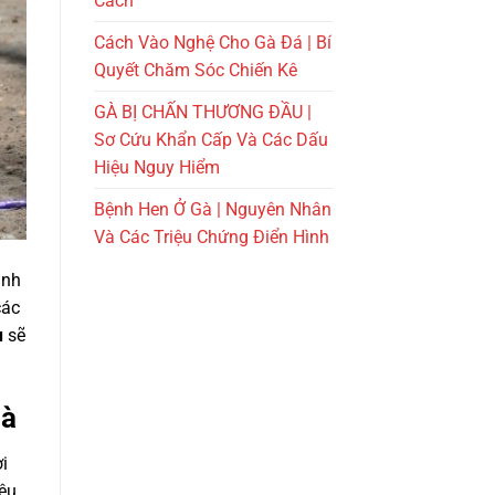
Cách
Cách Vào Nghệ Cho Gà Đá | Bí
Quyết Chăm Sóc Chiến Kê
GÀ BỊ CHẤN THƯƠNG ĐẦU |
Sơ Cứu Khẩn Cấp Và Các Dấu
Hiệu Nguy Hiểm
Bệnh Hen Ở Gà | Nguyên Nhân
Và Các Triệu Chứng Điển Hình
ảnh
các
u
sẽ
gà
i
iệu