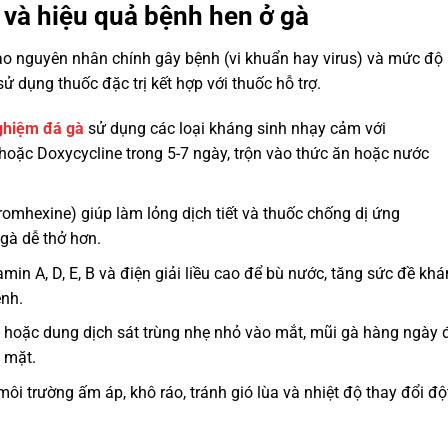
 và hiệu quả bệnh hen ở gà
 vào nguyên nhân chính gây bệnh (vi khuẩn hay virus) và mức độ
ử dụng thuốc đặc trị kết hợp với thuốc hỗ trợ.
ghiệm đá gà
sử dụng các loại kháng sinh nhạy cảm với
hoặc Doxycycline trong 5-7 ngày, trộn vào thức ăn hoặc nước
omhexine) giúp làm lỏng dịch tiết và thuốc chống dị ứng
gà dễ thở hơn.
in A, D, E, B và điện giải liều cao để bù nước, tăng sức đề kh
ệnh.
ý hoặc dung dịch sát trùng nhẹ nhỏ vào mắt, mũi gà hàng ngày 
g mặt.
i trường ấm áp, khô ráo, tránh gió lùa và nhiệt độ thay đổi độ