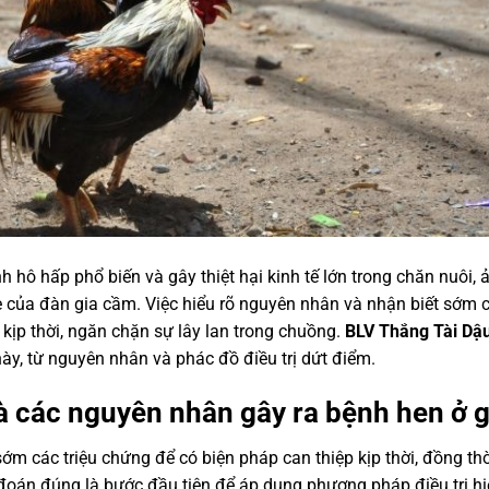
 hô hấp phổ biến và gây thiệt hại kinh tế lớn trong chăn nuôi, 
e của đàn gia cầm. Việc hiểu rõ nguyên nhân và nhận biết sớm 
 kịp thời, ngăn chặn sự lây lan trong chuồng.
BLV Thắng Tài Dậ
ày, từ nguyên nhân và phác đồ điều trị dứt điểm.
à các nguyên nhân gây ra bệnh hen ở 
ớm các triệu chứng để có biện pháp can thiệp kịp thời, đồng thờ
đoán đúng là bước đầu tiên để áp dụng phương pháp điều trị h